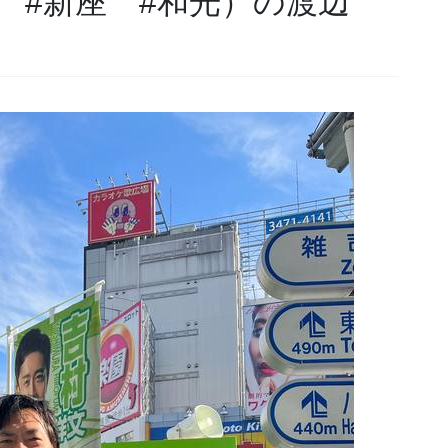
 #新座 #和光）の渡辺