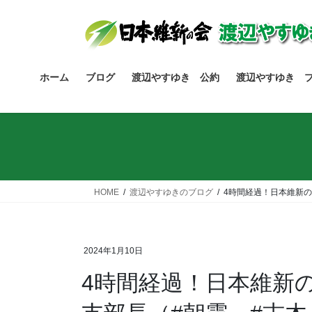
コ
ナ
ン
ビ
テ
ゲ
ン
ー
ツ
シ
ホーム
ブログ
渡辺やすゆき 公約
渡辺やすゆき 
へ
ョ
ス
ン
キ
に
ッ
移
プ
動
HOME
渡辺やすゆきのブログ
4時間経過！日本維新の
2024年1月10日
4時間経過！日本維新