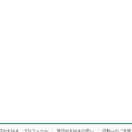
辺やすゆき プロフィール
渡辺やすゆきの思い
活動へのご支援