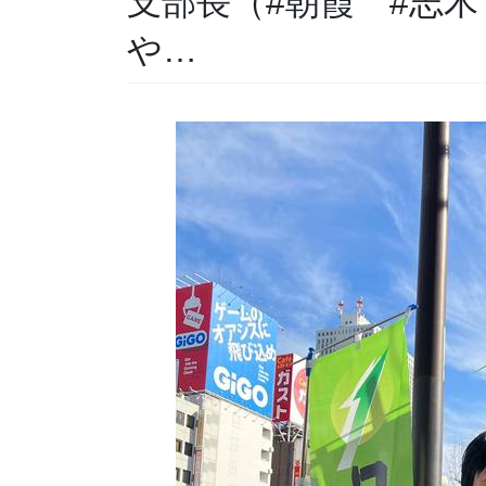
支部長（#朝霞 #志木
や…