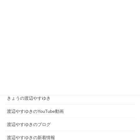
【街宣スケジュール】2月5日(木)の街頭活動予定
2026年2月5日
現場を知る者として、高市総理を支え日本を動かす！
2026年2月4日
カテゴリー
きょうの渡辺やすゆき
渡辺やすゆきのYouTube動画
渡辺やすゆきのブログ
渡辺やすゆきの新着情報