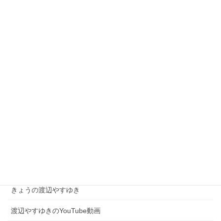
激戦の東京7区、私の「想い」が届き始めている
2026年2月5日
【街宣スケジュール】2月5日(木)の街頭活動予定
2026年2月5日
現場を知る者として、高市総理を支え日本を動かす！
2026年2月4日
カテゴリー
きょうの渡辺やすゆき
渡辺やすゆきのYouTube動画