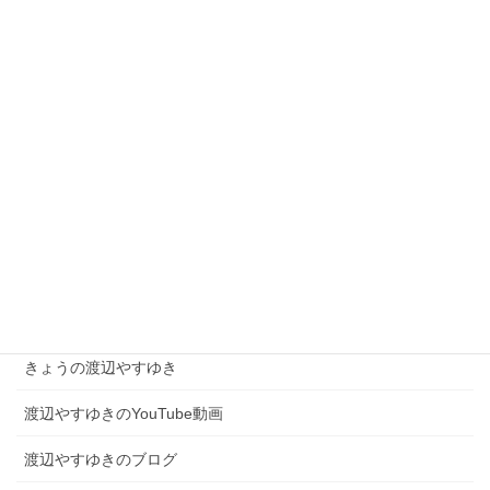
2026年2月5日
【街宣スケジュール】2月5日(木)の街頭活動予定
2026年2月5日
現場を知る者として、高市総理を支え日本を動かす！
2026年2月4日
カテゴリー
きょうの渡辺やすゆき
渡辺やすゆきのYouTube動画
渡辺やすゆきのブログ