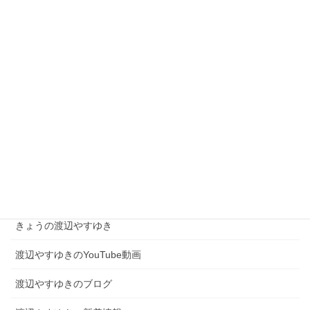
2026年2月5日
【街宣スケジュール】2月5日(木)の街頭活動予定
2026年2月5日
現場を知る者として、高市総理を支え日本を動かす！
2026年2月4日
カテゴリー
きょうの渡辺やすゆき
渡辺やすゆきのYouTube動画
渡辺やすゆきのブログ